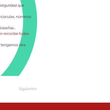
 seguridad que
inúsculas, números
traseñas…
r-recordar-todas-
no tengamos otra
Siguiente