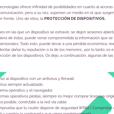
tecnologías ofrece infinidad de posibilidades en cuanto al acceso 
comunicación, pero a su vez, suponen un medio en el que surgen
r frente. Uno de ellos, la
PROTECCIÓN DE DISPOSITIVOS.
s en las que un dispositivo se extravíe, se dejen sesiones abiert
uiera de éstas, puede verse comprometida la información que se t
personales. Todo esto, puede llevar a una pérdida económica, r
entar dañar tu reputación o la de los menores… por lo tanto, es
cción de los dispositivos. Os dejo, a continuación, algunas de la
o al dispositivo con un antivirus y firewall.
irus siempre actualizado.
stema operativo y el navegador.
temas operativos piratas, siempre es mejor comprar licencias origi
 posible, conéctate a la red vía cable.
comprueba que tu router dispone de seguridad WPA2 ( Comprobar
fi) y cambia la contraseña que viene predeterminada.