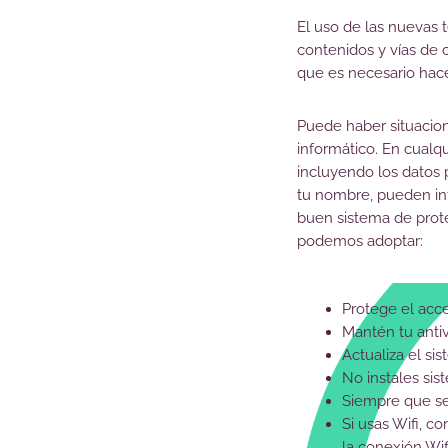
El uso de las nuevas 
contenidos y vías de 
que es necesario hace
Puede haber situacione
informático. En cualq
incluyendo los datos 
tu nombre, pueden int
buen sistema de prote
podemos adoptar:
Protege el acces
Mantén tu antiv
Actualiza el si
No instales sis
Siempre que sea
Si usas Wifi, 
la conexión Wi