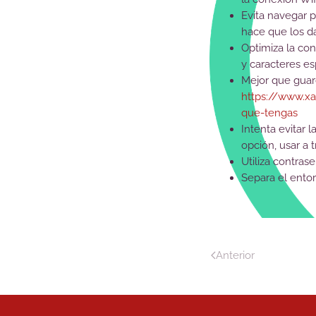
Evita navegar 
hace que los da
Optimiza la co
y caracteres es
Mejor que guar
https://www.xa
que-tengas
Intenta evitar 
opción, usar a
Utiliza contras
Separa el entor
Anterior