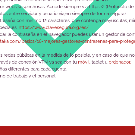
por webs sospechosas. Accede siempre vía https:// (Protocolo de
tos entre servidor y usuario viajen siempre de forma segura).
ntraseña con mínimo 12 caracteres, que contenga mayúsculas, m
peciales.
https://www.clavesegura.org/es/
dar la contraseña en el navegador puedes usar un gestor de con
taka.com/basics/16-mejores-gestores-contrasenas-para-protege
las redes públicas en la medida de lo posible, y en caso de que 
 través de conexión VPN ya sea con tu
móvil
, tablet u
ordenador.
eñas diferentes para cada cuenta.
no de trabajo y el personal.