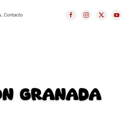
..
Contacto