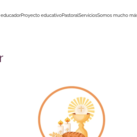
o educador
Proyecto educativo
Pastoral
Servicios
Somos mucho más.
r